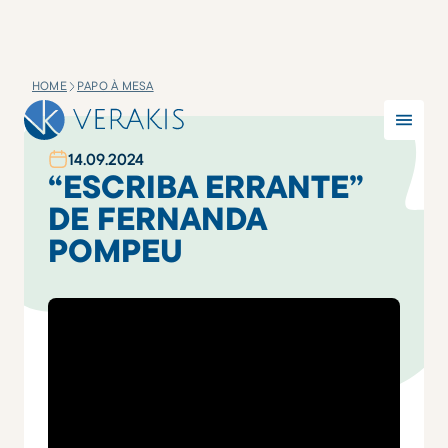
HOME
PAPO À MESA
14
.
09
.
2024
“ESCRIBA ERRANTE”
DE FERNANDA
POMPEU