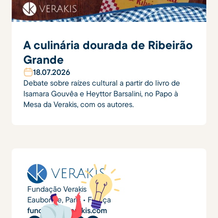
A culinária dourada de Ribeirão
Grande
18
.
07
.
2026
Debate sobre raízes cultural a partir do livro de
Isamara Gouvêa e Heyttor Barsalini, no Papo à
Mesa da Verakis, com os autores.
Fundação Verakis
Eaubonne, Paris • França
fundacao@verakis.com