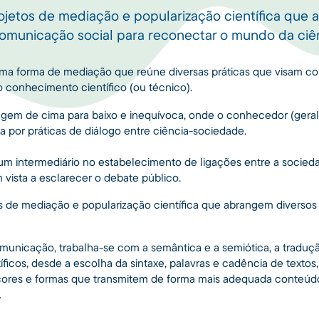
rojetos de mediação e popularização científica que
omunicação social para reconectar o mundo da ciê
uma forma de mediação que reúne diversas práticas que visam co
ao conhecimento científico (ou técnico).
rdagem de cima para baixo e inequívoca, onde o conhecedor (gera
da por práticas de diálogo entre ciência-sociedade.
 um intermediário no estabelecimento de ligações entre a socieda
m vista a esclarecer o debate público.
os de mediação e popularização científica que abrangem diverso
municação, trabalha-se com a semântica e a semiótica, a traduç
ficos, desde a escolha da sintaxe, palavras e cadência de textos,
s, cores e formas que transmitem de forma mais adequada conteú
.