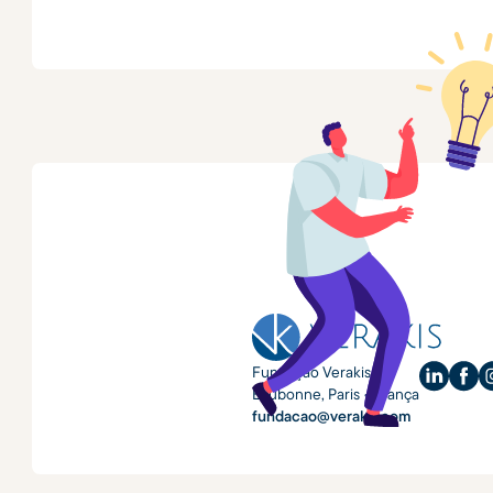
Fundação Verakis
Eaubonne, Paris • França
fundacao@verakis.com