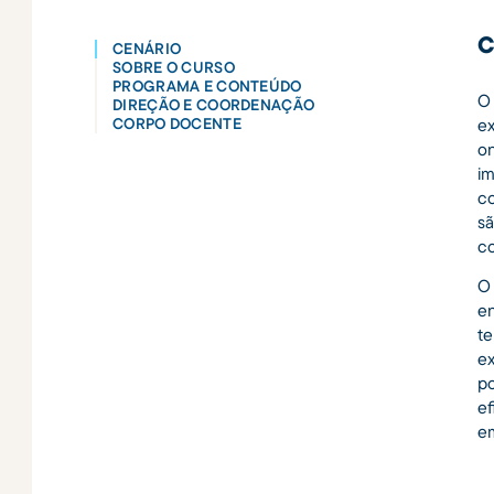
C
CENÁRIO
SOBRE O CURSO
PROGRAMA E CONTEÚDO
O 
DIREÇÃO E COORDENAÇÃO
ex
CORPO DOCENTE
on
im
co
sã
c
O
en
te
ex
po
ef
em