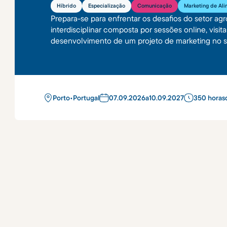
Híbrido
Especialização
Comunicação
Marketing de Al
Prepara-se para enfrentar os desafios do setor a
interdisciplinar composta por sessões online, visit
desenvolvimento de um projeto de marketing no se
Porto
•
Portugal
07
.
09
.
2026
a
10
.
09
.
2027
350 horas