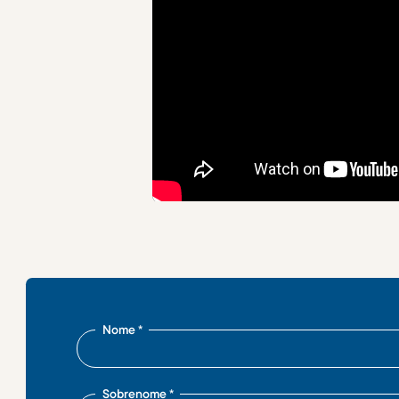
Nome
*
Sobrenome
*