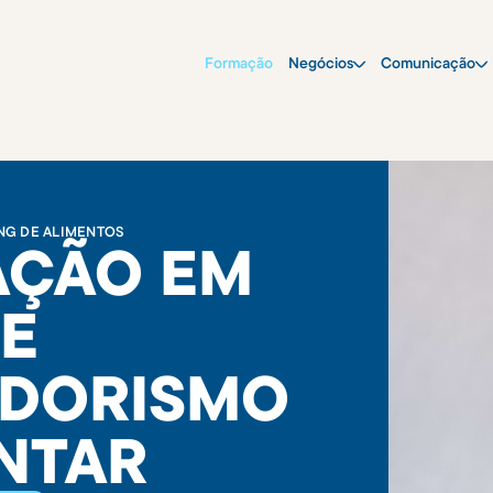
Formação
Negócios
Comunicação
NG DE ALIMENTOS
AÇÃO EM
 E
DORISMO
NTAR