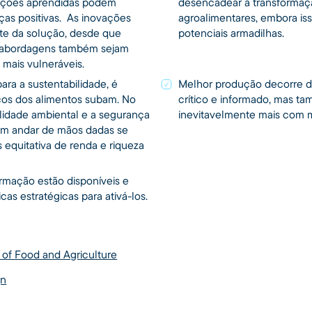
 lições aprendidas podem
desencadear a transformaç
s positivas. As inovações
agroalimentares, embora is
rte da solução, desde que
potenciais armadilhas.
e abordagens também sejam
 mais vulneráveis.
ara a sustentabilidade, é
Melhor produção decorre 
ços dos alimentos subam. No
crítico e informado, mas t
ilidade ambiental e a segurança
inevitavelmente mais com 
em andar de mãos dadas se
s equitativa de renda e riqueza
ormação estão disponíveis e
cas estratégicas para ativá-los.
 of Food and Agriculture
gn