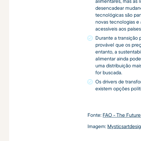
alimentares, mas as
desencadear mudança
tecnológicas são pa
novas tecnologias 
acessíveis aos países
Durante a transição p
provável que os pre
entanto, a sustentab
alimentar ainda pod
uma distribuição mai
for buscada.
Os drivers de transf
existem opções políti
Fonte:
FAO - The Future
Imagem:
Mysticsartdesi