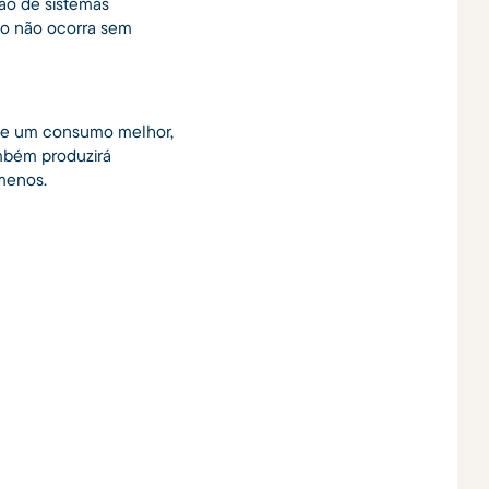
ão de sistemas
so não ocorra sem
de um consumo melhor,
ambém produzirá
menos.