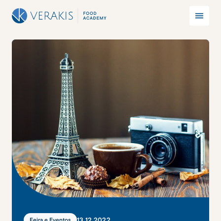
13
.
12
.
2022
Feira e Eventos