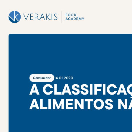
14
.
01
.
2020
Consumidor
A CLASSIFIC
ALIMENTOS N