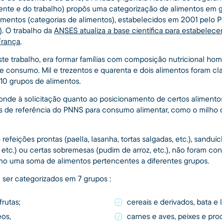
ente e do trabalho) propôs uma categorização de alimentos em 
alimentos (categorias de alimentos), estabelecidos em 2001 pelo
. O trabalho da
ANSES atualiza a base científica para estabelece
França
.
te trabalho, era formar famílias com composição nutricional ho
e consumo. Mil e trezentos e quarenta e dois alimentos foram cl
 10 grupos de alimentos.
onde à solicitação quanto ao posicionamento de certos aliment
os de referência do PNNS para consumo alimentar, como o milho 
efeições prontas (paella, lasanha, tortas salgadas, etc.), sandu
etc.) ou certas sobremesas (pudim de arroz, etc.), não foram c
mo uma soma de alimentos pertencentes a diferentes grupos.
 ser categorizados em 7 grupos :
frutas;
cereais e derivados, bata e
eos,
carnes e aves, peixes e pro