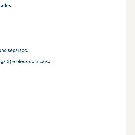
rados,
upo separado.
ega 3) e óleos com baixo