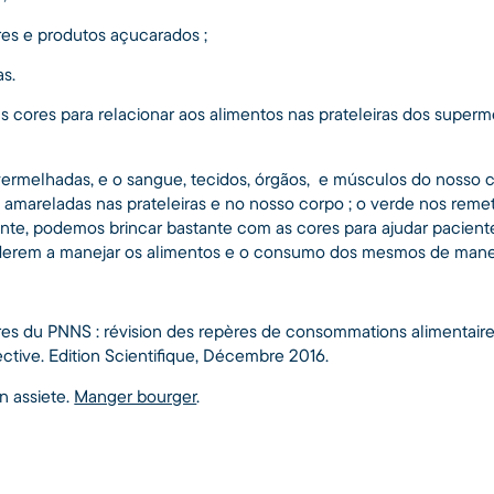
res e produtos açucarados ;
as.
r as cores para relacionar aos alimentos nas prateleiras dos sup
ermelhadas, e o sangue, tecidos, órgãos, e músculos do nosso 
o amareladas nas prateleiras e no nosso corpo ; o verde nos reme
nte, podemos brincar bastante com as cores para ajudar paciente
derem a manejar os alimentos e o consumo dos mesmos de maneir
ères du PNNS : révision des repères de consommations alimentaire
ective. Edition Scientifique, Décembre 2016.
n assiete.
Manger bourger
.