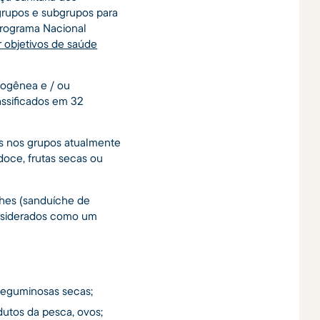
grupos e subgrupos para
 Programa Nacional
r objetivos de saúde
mogênea e / ou
assificados em 32
os nos grupos atualmente
doce, frutas secas ou
íches (sanduíche de
onsiderados como um
 leguminosas secas;
dutos da pesca, ovos;