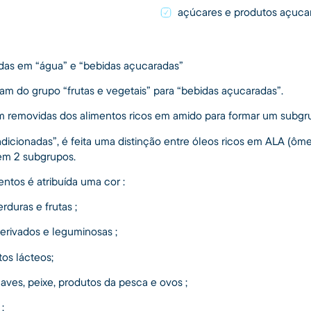
açúcares e produtos açuca
didas em “água” e “bebidas açucaradas”
am do grupo “frutas e vegetais” para “bebidas açucaradas”.
m removidas dos alimentos ricos em amido para formar um subgr
adicionadas”, é feita uma distinção entre óleos ricos em ALA (ôm
em 2 subgrupos.
ntos é atribuída uma cor :
rduras e frutas ;
erivados e leguminosas ;
tos lácteos;
aves, peixe, produtos da pesca e ovos ;
;