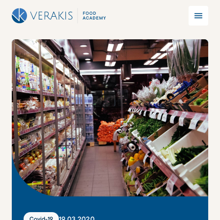
19
.
03
.
2020
Covid-19