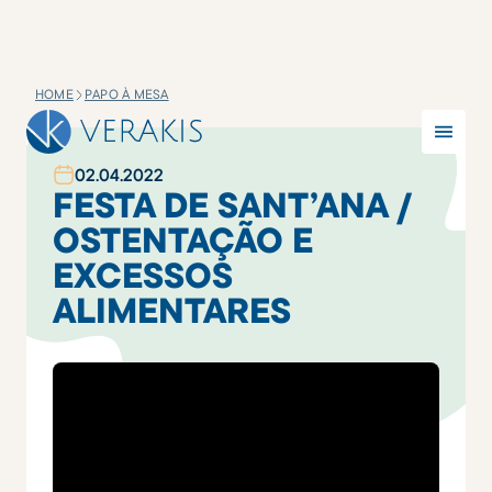
HOME
PAPO À MESA
02
.
04
.
2022
FESTA DE SANT’ANA /
OSTENTAÇÃO E
EXCESSOS
ALIMENTARES