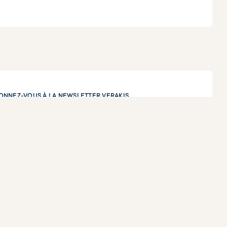
ONNEZ-VOUS À LA NEWSLETTER VERAKIS
tre prénom
re nom de famille
re adresse e-mail
J'accepte que Verakis traite mes données à des fins de
communication, conformément à
Politique de confidentialité