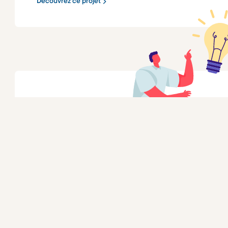
Découvrez ce projet
Fundação Verakis
Eaubonne, Paris • França
fundacao@verakis.com