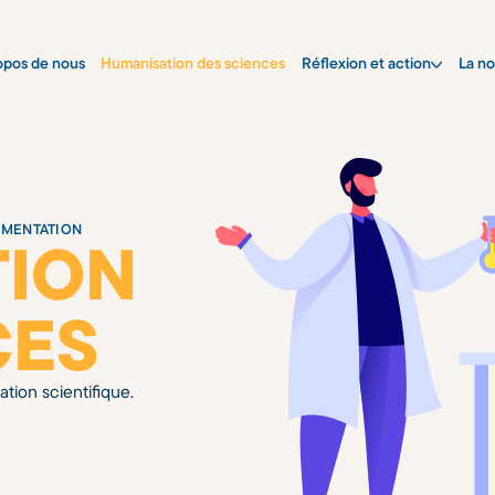
opos de nous
Humanisation des sciences
Réflexion et action
La no
LIMENTATION
TION
CES
tion scientifique.