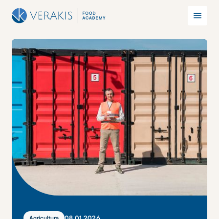
08
.
01
.
2026
Agricultura