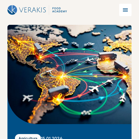
15
.
01
.
2026
Agricultura