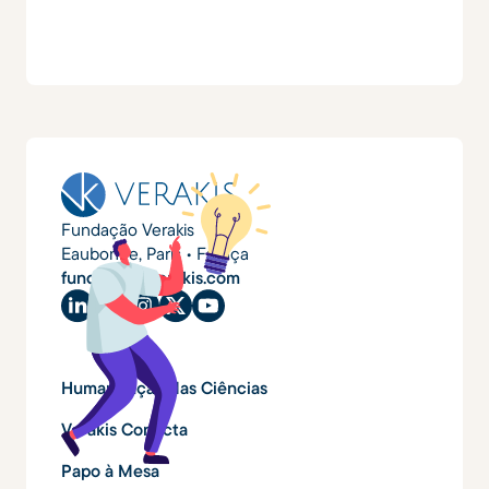
Fundação Verakis
Eaubonne, Paris • França
fundacao@verakis.com
Humanização das Ciências
Verakis Conecta
Papo à Mesa