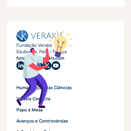
Fundação Verakis
Eaubonne, Paris • França
fundacao@verakis.com
Humanização das Ciências
Verakis Conecta
Papo à Mesa
Avanços e Controvérsias