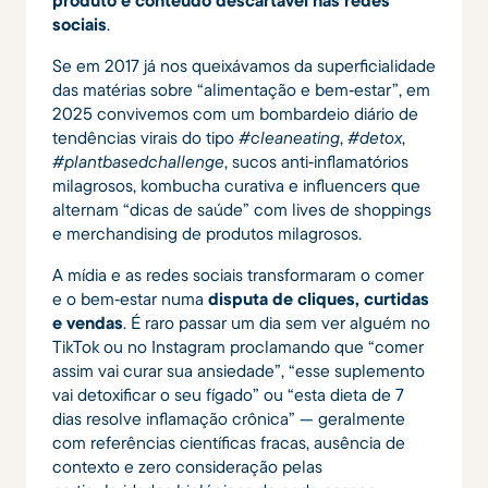
produto e conteúdo descartável nas redes
sociais
.
Se em 2017 já nos queixávamos da superficialidade
das matérias sobre “alimentação e bem‑estar”, em
2025 convivemos com um bombardeio diário de
tendências virais do tipo
#cleaneating
,
#detox
,
#plantbasedchallenge
, sucos anti‑inflamatórios
milagrosos, kombucha curativa e influencers que
alternam “dicas de saúde” com lives de shoppings
e merchandising de produtos milagrosos.
A mídia e as redes sociais transformaram o comer
e o bem‑estar numa
disputa de cliques, curtidas
e vendas
. É raro passar um dia sem ver alguém no
TikTok ou no Instagram proclamando que “comer
assim vai curar sua ansiedade”, “esse suplemento
vai detoxificar o seu fígado” ou “esta dieta de 7
dias resolve inflamação crônica” — geralmente
com referências científicas fracas, ausência de
contexto e zero consideração pelas