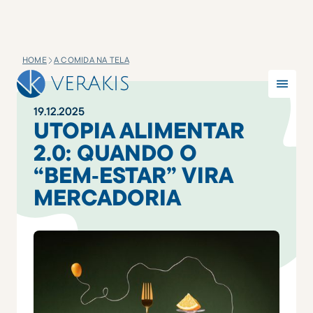
HOME
A COMIDA NA TELA
19
.
12
.
2025
UTOPIA ALIMENTAR
2.0: QUANDO O
“BEM‑ESTAR” VIRA
MERCADORIA