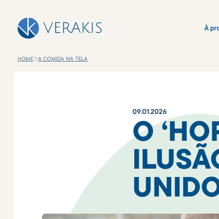
À pr
HOME
A COMIDA NA TELA
09
.
01
.
2026
O ‘HO
ILUSÃ
UNID