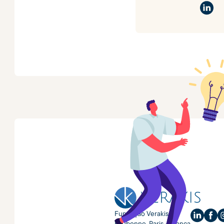
Fundação Verakis
Eaubonne, Paris • França