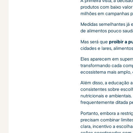
À primeira vista, a deci
produtos com baixo valor 
milhões em campanhas pe
Medidas semelhantes já e
de alimentos pouco saudáv
Mas será que
proibir a 
cidades e lares, alimento
Eles aparecem em superme
transformando cada comp
ecossistema mais amplo, 
Além disso, a educação a
consistentes sobre escol
nutricionais e ambientai
frequentemente ditada pe
Portanto, embora a restriç
precisam combinar limite
clara, incentivo a escolha
ações coordenadas com o