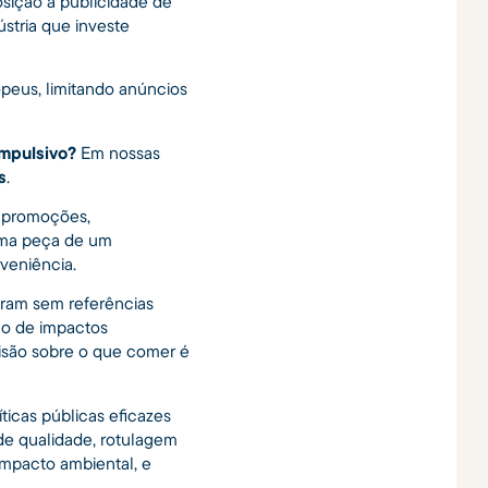
osição à publicidade de
ústria que investe
peus, limitando anúncios
impulsivo?
Em nossas
s
.
e promoções,
uma peça de um
veniência.
eram sem referências
ão de impactos
cisão sobre o que comer é
íticas públicas eficazes
de qualidade, rotulagem
 impacto ambiental, e