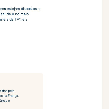
res estejam dispostos a
 saúde e no meio
nela da TV”, e a
ífica pela
os na França,
ência e