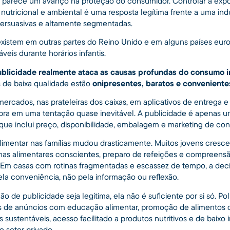
são parece um avanço na proteção do consumidor. Controlar a exp
nutricional e ambiental é uma resposta legítima frente a uma ind
rsuasivas e altamente segmentadas.
xistem em outras partes do Reino Unido e em alguns países euro
eis durante horários infantis.
publicidade realmente ataca as causas profundas do consumo 
s de baixa qualidade estão
onipresentes, baratos e conveniente
rcados, nas prateleiras dos caixas, em aplicativos de entrega 
ra em uma tentação quase inevitável. A publicidade é apenas 
que inclui preço, disponibilidade, embalagem e marketing de con
limentar nas famílias mudou drasticamente. Muitos jovens cresc
has alimentares conscientes, preparo de refeições e compreens
s. Em casas com rotinas fragmentadas e escassez de tempo, a de
la conveniência, não pela informação ou reflexão.
ão de publicidade seja legítima, ela não é suficiente por si só. Pol
s de anúncios com educação alimentar, promoção de alimentos 
s sustentáveis, acesso facilitado a produtos nutritivos e de baixo
 setor privado.