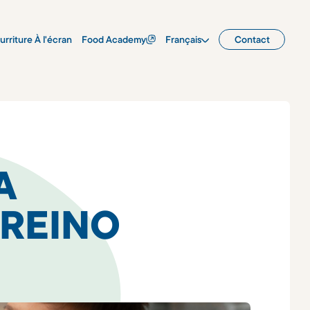
urriture À l'écran
Food Academy
Français
Contact
A
 REINO