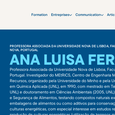
Formation
Entreprises
Communication
Artic
PROFESSORA ASSOCIADA DA UNIVERSIDADE NOVA DE LISBOA, F
NOVA, PORTUGAL
ANA LUISA F
Professora Associada da Universidade Nova de Lisboa, Fa
Portugal. Investigador do MEtRiCS, Centro de Engenharia 
Recursos, organizado pela Universidade do Minho e pela U
em Química Aplicada (UNL), em 1990, com mestrado em Tec
UNL) e doutoramento em Ciências Ambientais (2005, UNL).
e Segurança de Alimentos, testando compostos naturais ex
embalagens de alimentos ou como aditivos para conserva
culturas energéticas, com especial interesse em estudos r
produção de culturas energéticas (utilização de terrenos ma