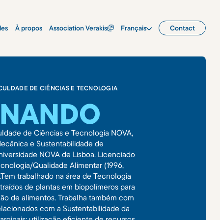
les
À propos
Association Verakis
Français
Contact
ACULDADE DE CIÊNCIAS E TECNOLOGIA
ERNANDO
culdade de Ciências e Tecnologia NOVA,
Mecânica e Sustentabilidade de
niversidade NOVA de Lisboa. Licenciado
nologia/Qualidade Alimentar (1996,
Tem trabalhado na área de Tecnologia
traídos de plantas em biopolímeros para
ção de alimentos. Trabalha também com
elacionados com a Sustentabilidade da
rginais; utilização eficiente de recursos