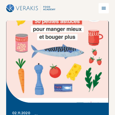
02
.
11
.
2020