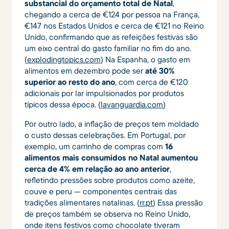
substancial do orçamento total de Natal
,
chegando a cerca de €124 por pessoa na França,
€147 nos Estados Unidos e cerca de €121 no Reino
Unido, confirmando que as refeições festivas são
um eixo central do gasto familiar no fim do ano.
(
explodingtopics.com
) Na Espanha, o gasto em
alimentos em dezembro pode ser
até 30%
superior ao resto do ano
, com cerca de €120
adicionais por lar impulsionados por produtos
típicos dessa época. (
lavanguardia.com
)
Por outro lado, a inflação de preços tem moldado
o custo dessas celebrações. Em Portugal, por
exemplo, um carrinho de compras com
16
alimentos mais consumidos no Natal aumentou
cerca de 4% em relação ao ano anterior
,
refletindo pressões sobre produtos como azeite,
couve e peru — componentes centrais das
tradições alimentares natalinas. (
rr.pt
) Essa pressão
de preços também se observa no Reino Unido,
onde itens festivos como chocolate tiveram