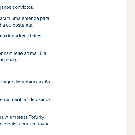
ganos convictos.
eitaram uma emenda para
ha ou costeleta.
s iogurtes e leites
enham leite animal. E a
 manteiga”.
as agroalimentares estão
ne de mentira” de usar os
s. A empresa Tofurky
ça decidiu em seu favor