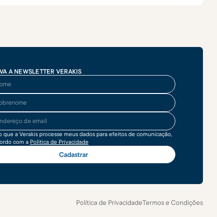
VA A NEWSLETTER VERAKIS
me
brenome
ereço de email
o que a Verakis processe meus dados para efeitos de comunicação,
cordo com a
Política de Privacidade
Política de Privacidade
Termos e Condições