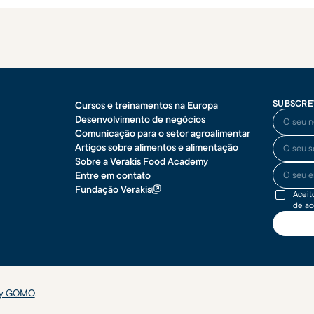
SUBSCRE
Cursos e treinamentos na Europa
O seu no
Desenvolvimento de negócios
Comunicação para o setor agroalimentar
O seu so
Artigos sobre alimentos e alimentação
Sobre a Verakis Food Academy
O seu end
Entre em contato
Fundação Verakis
Aceit
de a
by GOMO
.