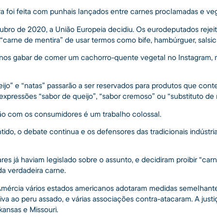
ra foi feita com punhais lançados entre carnes proclamadas e ve
utubro de 2020, a União Europeia decidiu. Os eurodeputados rej
e “carne de mentira” de usar termos como bife, hambúrguer, salsic
os gabar de comer um cachorro-quente vegetal no Instagram, ma
eijo” e “natas” passarão a ser reservados para produtos que cont
expressões “sabor de queijo”, “sabor cremoso” ou “substituto de
ção com os consumidores é um trabalho colossal.
ido, o debate continua e os defensores das tradicionais indústri
es já haviam legislado sobre o assunto, e decidiram proibir “car
a verdadeira carne.
Amércia vários estados americanos adotaram medidas semelhante
va ao peru assado, e várias associações contra-atacaram. A justi
kansas e Missouri.