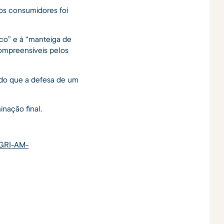
 os consumidores foi
co” e à “manteiga de
compreensíveis pelos
 do que a defesa de um
nação final.
AGRI-AM-