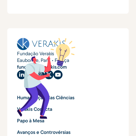
Fundação Verakis
Eaubonne, Paris • França
fundacao@verakis.com
Humanização das Ciências
Verakis Conecta
Papo à Mesa
Avanços e Controvérsias