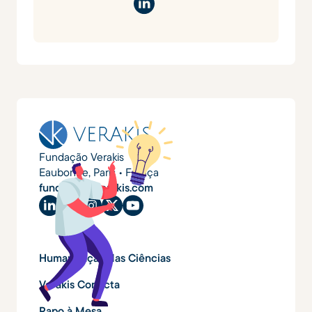
Fundação Verakis
Eaubonne, Paris • França
fundacao@verakis.com
Humanização das Ciências
Verakis Conecta
Papo à Mesa