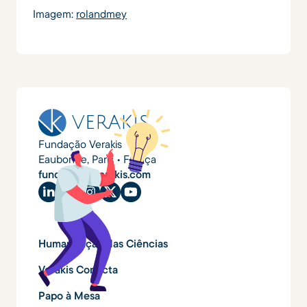
Imagem:
rolandmey
Fundação Verakis
Eaubonne, Paris • França
fundacao@verakis.com
Humanização das Ciências
Verakis Conecta
Papo à Mesa