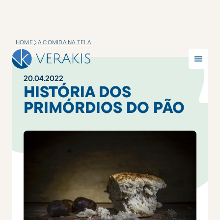
HOME
A COMIDA NA TELA
20
.
04
.
2022
HISTÓRIA DOS
PRIMÓRDIOS DO PÃO