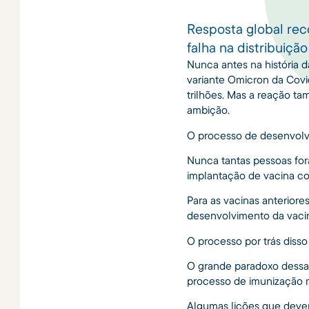
Resposta global reco
falha na distribuição
Nunca antes na história 
variante Omicron da Cov
trilhões. Mas a reação t
ambição.
O processo de desenvolvim
Nunca tantas pessoas fo
implantação de vacina c
Para as vacinas anterior
desenvolvimento da vacin
O processo por trás diss
O grande paradoxo dessa 
processo de imunização m
Algumas lições que devem