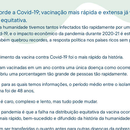
rde a Covid-19; vacinação mais rápida e extensa já 
 equitativa.
da humanidade tivemos tantos infectados tão rapidamente por u
id-19, e o impacto econômico da pandemia durante 2020-21 é e
ambém quebrou recordes, a resposta política nos países ricos se
ento da vacina contra Covid-19 foi o mais rápido da história.
ram vacinadas em um ano contra uma única doença como ocorr
obriu uma porcentagem tão grande de pessoas tão rapidamente.
es para as quais temos informações, o período médio entre o isol
a foi de 48 anos,
o é caro, complexo e lento, mas tudo pode mudar.
pandemia é que a falha na distribuição equitativa da vacina oco
ais rápido, bem-sucedido e difundido da história da humanidade
 ser transferidas o quanto antes para outras doenças da pobre