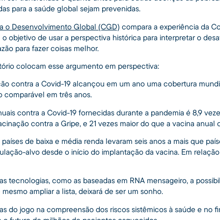
das para a saúde global sejam prevenidas.
ra o Desenvolvimento Global (CGD)
compara a experiência da Co
 objetivo de usar a perspectiva histórica para interpretar o de
ão para fazer coisas melhor.
tório colocam esse argumento em perspectiva:
ão contra a Covid-19 alcançou em um ano uma cobertura mundi
o comparável em três anos.
uais contra a Covid-19 fornecidas durante a pandemia é 8,9 vez
cinação contra a Gripe, e 21 vezes maior do que a vacina anual 
países de baixa e média renda levaram seis anos a mais que paíse
lação-alvo desde o início do implantação da vacina. Em relaçã
as tecnologias, como as baseadas em RNA mensageiro, a possibi
 mesmo ampliar a lista, deixará de ser um sonho.
s do jogo na compreensão dos riscos sistêmicos à saúde e no f
 o futuro de milhões de pacientes esquecidos.