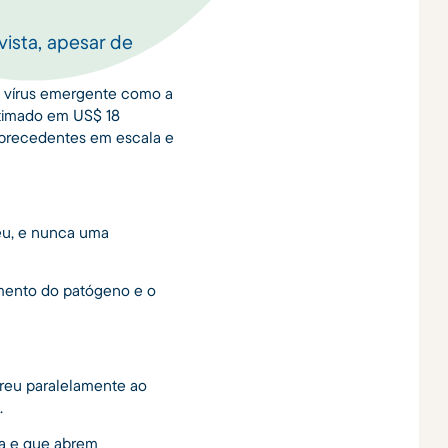
vista, apesar de
m vírus emergente como a
stimado em US$ 18
m precedentes em escala e
eu, e nunca uma
amento do patógeno e o
rreu paralelamente ao
.
za e que abrem