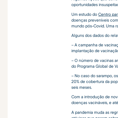
oportunidades insuspeita
Um estudo do
Centro pa
doenças preveníveis com o
mundo pós-Covid. Uma raz
Alguns dos dados do rela
– A campanha de vacinaç
implantação de vacinaçã
– O número de vacinas an
do Programa Global de Va
– No caso do sarampo, os 
20% de cobertura da popu
seis meses.
Com a introdução de nov
doenças vacináveis, e até
A pandemia muda as regra
atávicas que pesam sobre