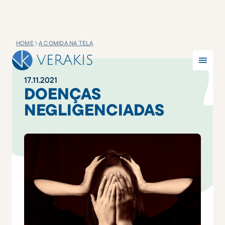
HOME
A COMIDA NA TELA
17
.
11
.
2021
DOENÇAS
NEGLIGENCIADAS