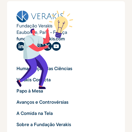
Fundação Verakis
Eaubonne, Paris • França
fundacao@verakis.com
Humanização das Ciências
Verakis Conecta
Papo à Mesa
Avanços e Controvérsias
A Comida na Tela
Sobre a Fundação Verakis