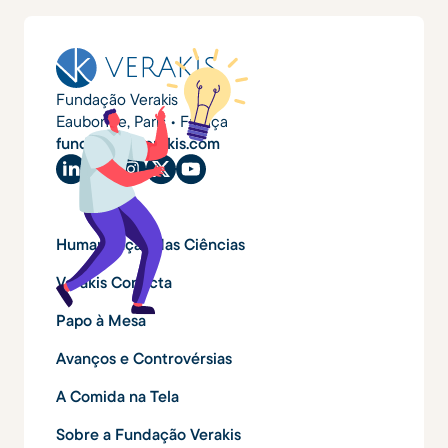
Fundação Verakis
Eaubonne, Paris • França
fundacao@verakis.com
Humanização das Ciências
Verakis Conecta
Papo à Mesa
Avanços e Controvérsias
A Comida na Tela
Sobre a Fundação Verakis