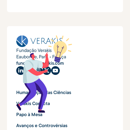
Fundação Verakis
Eaubonne, Paris • França
fundacao@verakis.com
Humanização das Ciências
Verakis Conecta
Papo à Mesa
Avanços e Controvérsias