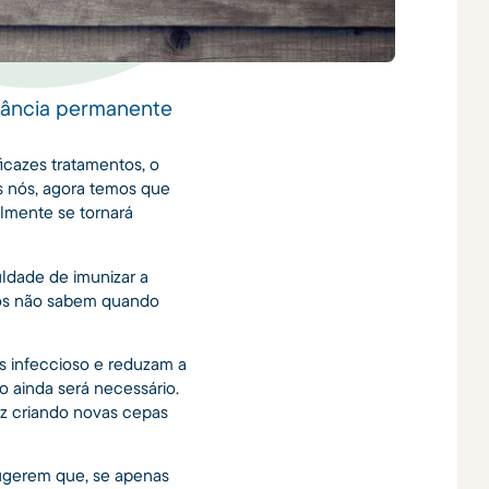
ilância permanente
icazes tratamentos, o
s nós, agora temos que
elmente se tornará
culdade de imunizar a
tos não sabem quando
os infeccioso e reduzam a
o ainda será necessário.
az criando novas cepas
sugerem que, se apenas