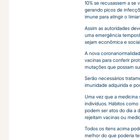
10% se recusassem a se va
gerando picos de infecçõ
imune para atingir o limi
Assim as autoridades de
uma emergência temporári
sejam econômica e socialm
A nova coronanormalidad
vacinas para conferir pr
mutações que possam sur
Serão necessários tratam
imunidade adquirida e pos
Uma vez que a medicina s
indivíduos. Hábitos como
podem ser atos do dia a d
rejeitam vacinas ou medi
Todos os itens acima po
melhor do que poderia ter