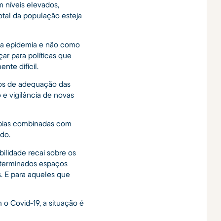
m níveis elevados,
otal da população esteja
ma epidemia e não como
ar para políticas que
nte difícil.
hos de adequação das
e vigilância de novas
rapias combinadas com
ido.
ilidade recai sobre os
eterminados espaços
s. E para aqueles que
 Covid-19, a situação é