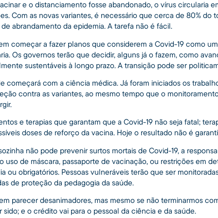
cinar e o distanciamento fosse abandonado, o vírus circularia e
es. Com as novas variantes, é necessário que cerca de 80% do t
ar de abrandamento da epidemia. A tarefa não é fácil.
vem começar a fazer planos que considerem a Covid-19 como u
a. Os governos terão que decidir, alguns já o fazem, como avanç
ente sustentáveis ​​à longo prazo. A transição pode ser politicame
e começará com a ciência médica. Já foram iniciados os trabal
oteção contra as variantes, ao mesmo tempo que o monitoramento 
gir.
entos e terapias que garantam que a Covid-19 não seja fatal; te
síveis doses de reforço da vacina. Hoje o resultado não é garant
ozinha não pode prevenir surtos mortais de Covid-19, a responsab
 o uso de máscara, passaporte de vacinação, ou restrições em d
ia ou obrigatórios. Pessoas vulneráveis ​​terão que ser monitorada
das de proteção da pedagogia da saúde.
dem parecer desanimadores, mas mesmo se não terminarmos com o
 sido; e o crédito vai para o pessoal da ciência e da saúde.