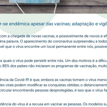
r-se endêmica apesar das vacinas; adaptação e vig
 com a chegada de novas vacinas, e possivelmente de novos e ef
tima palavra. O aparecimento do coronavírus surpreendeu a todo
ável que o vírus encontre um local permanente entre nós, possiv
s quais o vírus pode persistir entre nós. Um dos motivos é a difi
 85% dos países não iniciaram os programas de vacinação, mui
stência da Covid-19 é que, embora as vacinas tornem o vírus men
tes virais podem modificar as conquistas obtidas; o distanciament
circular encontrando pessoas desprotegidas, é isso que o vírus f
istência do vírus é a recusa em vacinar as pessoas. Os modelos 