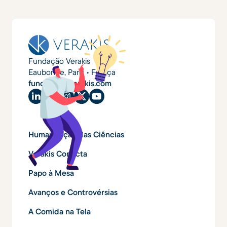
Fundação Verakis
Eaubonne, Paris • França
fundacao@verakis.com
Humanização das Ciências
Verakis Conecta
Papo à Mesa
Avanços e Controvérsias
A Comida na Tela