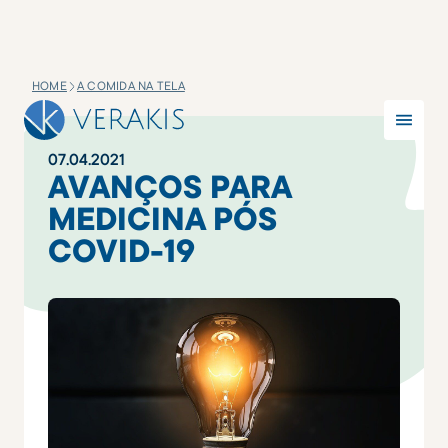
HOME
A COMIDA NA TELA
07
.
04
.
2021
AVANÇOS PARA
MEDICINA PÓS
COVID-19