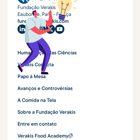
Fundação Verakis
Eaubonne, Paris • França
fundacao@verakis.com
Humanização das Ciências
Verakis Conecta
Papo à Mesa
Avanços e Controvérsias
A Comida na Tela
Sobre a Fundação Verakis
Entre em contato
Verakis Food Academy