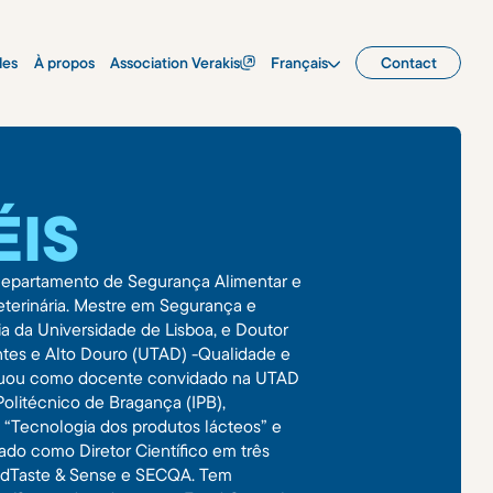
les
À propos
Association Verakis
Français
Contact
ÉIS
 Departamento de Segurança Alimentar e
Veterinária. Mestre em Segurança e
a da Universidade de Lisboa, e Doutor
ntes e Alto Douro (UTAD) -Qualidade e
atuou como docente convidado na UTAD
Politécnico de Bragança (IPB),
, “Tecnologia dos produtos lácteos” e
ado como Diretor Científico em três
oodTaste & Sense e SECQA. Tem