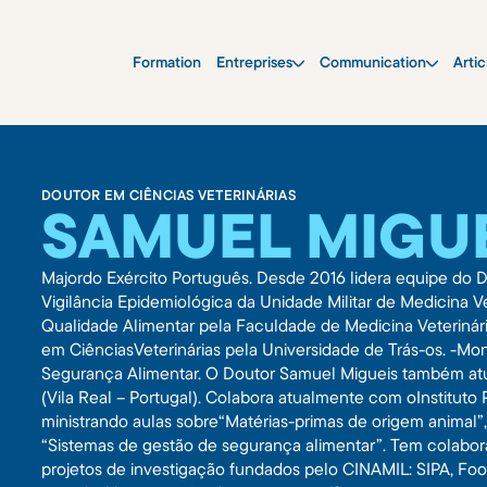
Formation
Entreprises
Communication
Artic
DOUTOR EM CIÊNCIAS VETERINÁRIAS
SAMUEL MIGU
Majordo Exército Português. Desde 2016 lidera equipe do
Vigilância Epidemiológica da Unidade Militar de Medicina 
Qualidade Alimentar pela Faculdade de Medicina Veterinári
em CiênciasVeterinárias pela Universidade de Trás-os. -Mo
Segurança Alimentar. O Doutor Samuel Migueis também 
(Vila Real – Portugal). Colabora atualmente com oInstituto 
ministrando aulas sobre“Matérias-primas de origem animal”
“Sistemas de gestão de segurança alimentar”. Tem colabor
projetos de investigação fundados pelo CINAMIL: SIPA, F