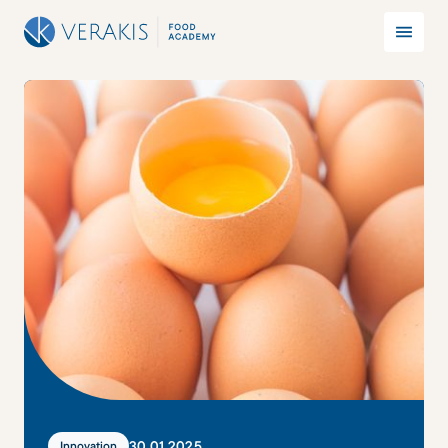
30
.
01
.
2025
Innovation