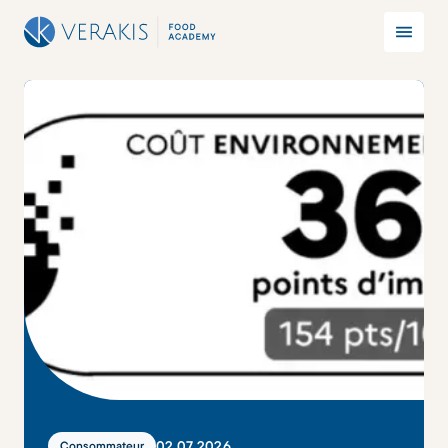
02
.
07
.
2026
Consommateur