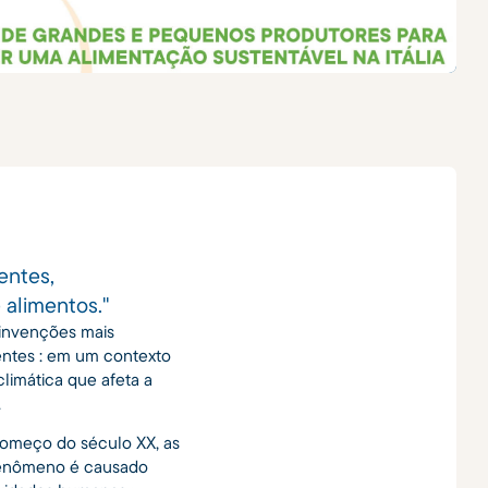
entes,
alimentos."
 invenções mais
entes : em um contexto
limática que afeta a
.
 começo do século XX, as
 fenômeno é causado