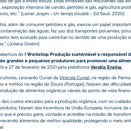
s de gás a efeito estufa. Estas emissões são resultantes das at
s, exploração intensiva de carvão, petróleo e gás, agricultura produ
nto, etc.” (Lionel Jospin – Un temps troublé – Ed Seuil, 2020)
tos, além de consumir petróleo e gás, exerce um papel importan
 contaminação das águas, faz uso dos transportes poluentes, polu
setor tem evoluído para caminhar no sentido de uma produção s
s.” (Juliana Grazini)
 abertura do
I Workshop Produção sustentável e responsável de
 de grandes e pequenos produtores para promover uma alimen
26 e 27 de fevereiro de 2021 pela plataforma
Verakis Ensina.
ricultores, Leonardo Cunial da
Vinícola Cunial,
na região de Parma 
ho e mirtilos na região do Douro (Portugal), falaram das dificulda
odução de alimentos orgânicos viáveis do ponto de vista finance
 dos custos elevados para a produção orgânica, com os cuidado
 produtos, falaram dos incentivos da União Europeia, inclusive da
ro que é preciso garra, vontade e acreditar na missão de trans
erecendo alimentos de melhor qualidade, protegendo o meio amb
ar.