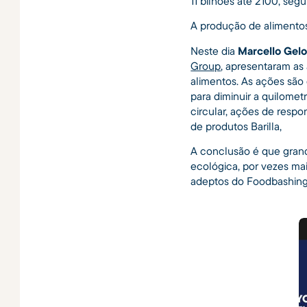
11 bilhões até 2100, se
A produção de alimentos
Neste dia
Marcello Gel
Group
, apresentaram as
alimentos. As ações são
para diminuir a quilome
circular, ações de respo
de produtos Barilla,
A conclusão é que grand
ecológica, por vezes m
adeptos do Foodbashing