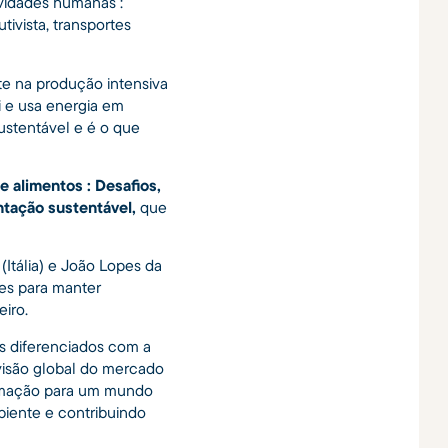
ividades humanas :
tivista, transportes
te na produção intensiva
i e usa energia em
ustentável e é o que
 alimentos : Desafios,
tação sustentável,
que
(Itália) e João Lopes da
des para manter
iro.
s diferenciados com a
 visão global do mercado
formação para um mundo
iente e contribuindo