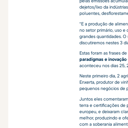
pelas emissões acumulada
dejetos/lixo da indústria
poluentes, desflorestame
“E a produção de alimen
no setor primário, uso e
grandes quantidades. O 
discutiremos nestes 3 dia
Estas foram as frases de
paradigmas e inovação
aconteceu nos dias 25, 
Neste primeiro dia, 2 ag
Enxerta, produtor de vin
pequenos negócios de pr
Juntos eles comentaram
terra e certificações de
europeu, e deixaram cla
melhor, produzindo e of
com a soberania aliment