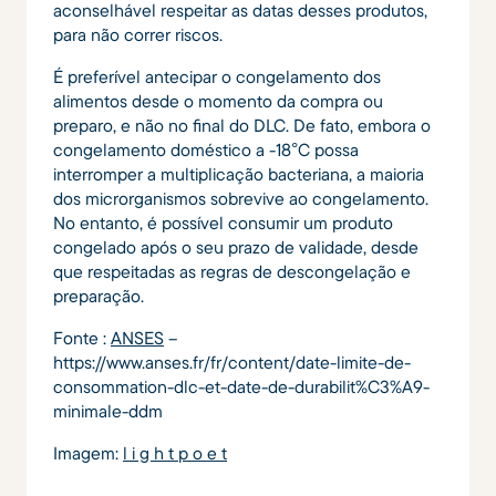
aconselhável respeitar as datas desses produtos,
para não correr riscos.
É preferível antecipar o congelamento dos
alimentos desde o momento da compra ou
preparo, e não no final do DLC. De fato, embora o
congelamento doméstico a -18°C possa
interromper a multiplicação bacteriana, a maioria
dos microrganismos sobrevive ao congelamento.
No entanto, é possível consumir um produto
congelado após o seu prazo de validade, desde
que respeitadas as regras de descongelação e
preparação.
Fonte :
ANSES
–
https://www.anses.fr/fr/content/date-limite-de-
consommation-dlc-et-date-de-durabilit%C3%A9-
minimale-ddm
Imagem:
l i g h t p o e t