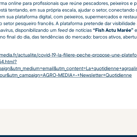
orma
online
para profissionais que reúne pescadores, peixeiros e 
stá tentando, em sua própria escala, ajudar o setor, conectando
em sua plataforma digital, com peixeiros, supermercados e resta
 o setor pesqueiro francês. A plataforma pretende dar visibilidad
avírus, disponibilizando um
feed
de notícias
“Fish Actu Marée”
e
 no final do dia, das tendências do mercado: barcos ativos, abertu
media.fr/actualite/covid-19-la-filiere-peche-propose-une-platef
54.html?
aign&utm_medium=email&utm_content=La+quotidienne+agroali
jour&utm_campaign=AGRO-MEDIA+-+Newsletter+Quotidienne