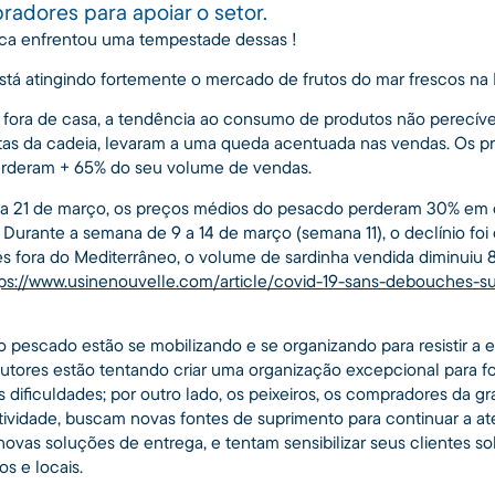
adores para apoiar o setor.
ca enfrentou uma tempestade dessas !
está atingindo fortemente o mercado de frutos do mar frescos na 
s fora de casa, a tendência ao consumo de produtos não perecívei
tas da cadeia, levaram a uma queda acentuada nas vendas. Os pri
erderam + 65% do seu volume de vendas.
 a 21 de março, os preços médios do pesacdo perderam 30% e
urante a semana de 9 a 14 de março (semana 11), o declínio foi
ses fora do Mediterrâneo, o volume de sardinha vendida diminuiu
ps://www.usinenouvelle.com/article/covid-19-sans-debouches-suff
o pescado estão se mobilizando e se organizando para resistir a e
utores estão tentando criar uma organização excepcional para f
s dificuldades; por outro lado, os peixeiros, os compradores da gr
tividade, buscam novas fontes de suprimento para continuar a ate
novas soluções de entrega, e tentam sensibilizar seus clientes s
s e locais.