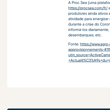
A Proc Sea (uma plataf
https://procsea.com/fr/
e
produtores ainda ativos 
atividade para energizar
durante a crise do Coron
informá-los diariamente,
desembarques, etc.
Fonte:
https://www.agro-
approvisionnements-411
utm_source=ActiveCamp
+Actualit%C3%A9s+du+