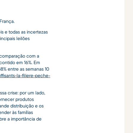
França.
s e todas as incertezas
ncipais leilões
m comparação com a
 contido em 16%. Em
 88% entre as semanas 10
isants-la-filiere-peche-
ssa crise: por um lado,
ornecer produtos
ande distribuição e os
nder às famílias
obre a importância de