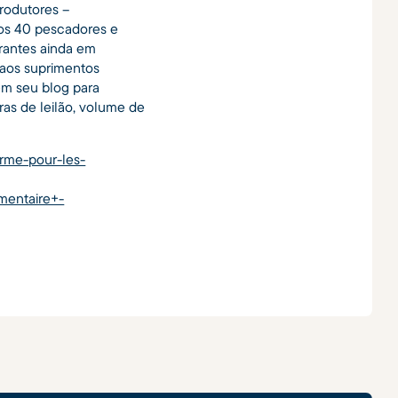
produtores –
 os 40 pescadores e
urantes ainda em
e aos suprimentos
m seu blog para
ras de leilão, volume de
orme-pour-les-
mentaire+-