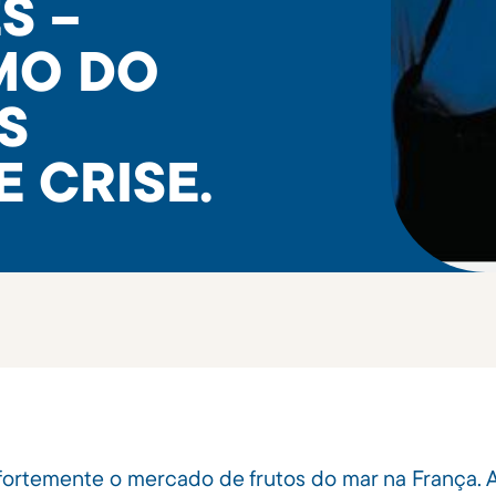
S –
MO DO
S
 CRISE.
fortemente o mercado de frutos do mar na França. 