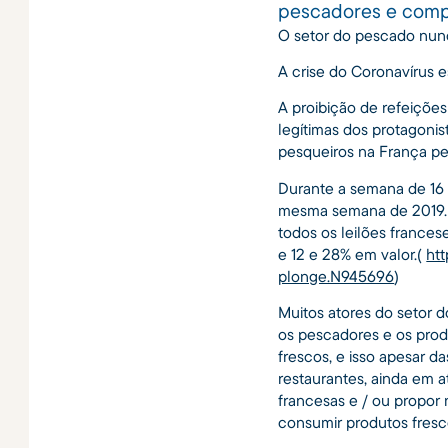
pescadores e compr
O setor do pescado nun
A crise do Coronavírus 
A proibição de refeiçõe
legítimas dos protagonis
pesqueiros na França p
Durante a semana de 16
mesma semana de 2019. D
todos os leilões france
e 12 e 28% em valor.(
htt
plonge.N945696
)
Muitos atores do setor d
os pescadores e os prod
frescos, e isso apesar da
restaurantes, ainda em a
francesas e / ou propor 
consumir produtos fresco