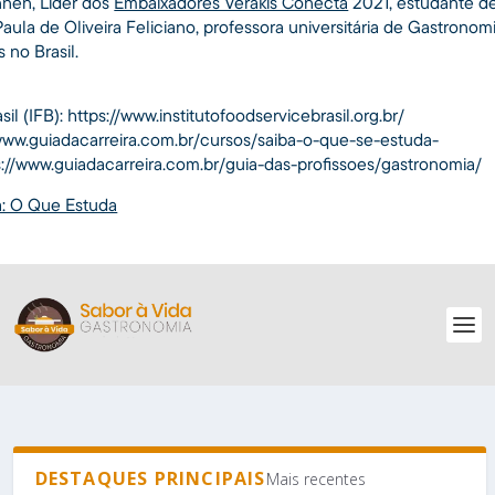
nen, Líder dos
Embaixadores Verakis Conecta
2021, estudante de
aula de Oliveira Feliciano, professora universitária de Gastrono
 no Brasil.
sil (IFB): https://www.institutofoodservicebrasil.org.br/
//www.guiadacarreira.com.br/cursos/saiba-o-que-se-estuda-
://www.guiadacarreira.com.br/guia-das-profissoes/gastronomia/
: O Que Estuda