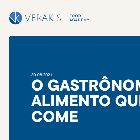
30
.
08
.
2021
O GASTRÔNO
ALIMENTO QU
COME