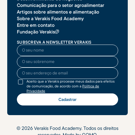
Comunicação para o setor agroalimentar
Artigos sobre alimentos e alimentação
Sobre a Verakis Food Academy
Entre em contato
Fundação Verakis
SUBSCREVA A NEWSLETTER VERAKIS
O seu nome
O seu sobrenome
O seu endereço de email
Aceito que a Verakis processe meus dados para efeitos
de comunicação, de acordo com a
Política de
Privacidade
©
2026
Verakis Food Academy. Todos os direitos
reservados.
Made by GOMO
.