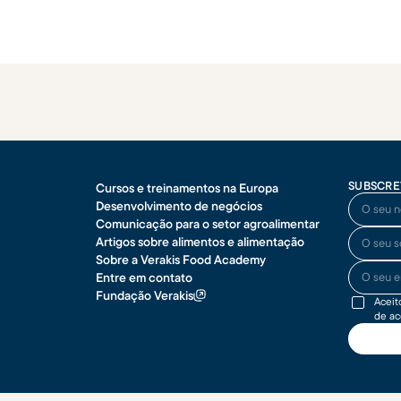
SUBSCRE
Cursos e treinamentos na Europa
O seu no
Desenvolvimento de negócios
Comunicação para o setor agroalimentar
O seu so
Artigos sobre alimentos e alimentação
Sobre a Verakis Food Academy
O seu end
Entre em contato
Fundação Verakis
Aceit
de a