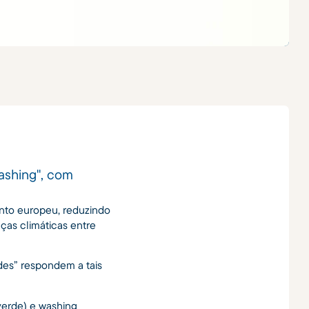
ashing", com
ento europeu, reduzindo
ças climáticas entre
es” respondem a tais
verde) e washing