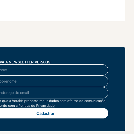
VA A NEWSLETTER VERAKIS
me
brenome
ereço de email
o que a Verakis processe meus dados para efeitos de comunicação,
cordo com a
Política de Privacidade