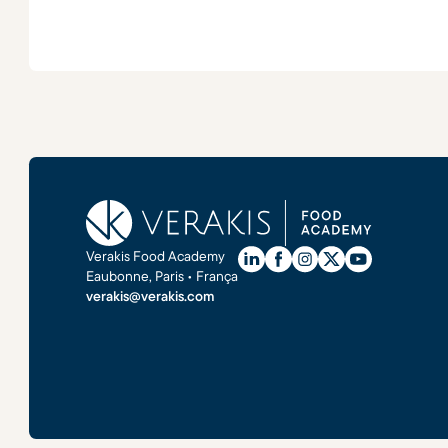
Verakis Food Academy
Eaubonne, Paris • França
verakis@verakis.com