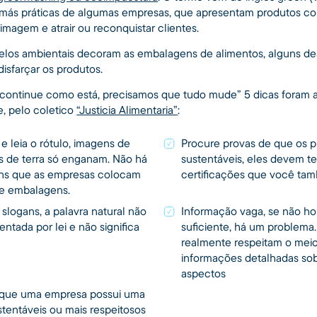
s más práticas de algumas empresas, que apresentam produtos 
 imagem e atrair ou reconquistar clientes.
los ambientais decoram as embalagens de alimentos, alguns de
disfarçar os produtos.
continue como está, precisamos que tudo mude” 5 dicas foram 
e, pelo coletico
“Justicia Alimentaria”
:
 leia o rótulo, imagens de
Procure provas de que os p
s de terra só enganam. Não há
sustentáveis, eles devem te
ens que as empresas colocam
certificações que você ta
 e embalagens.
 slogans, a palavra natural não
Informação vaga, se não h
ntada por lei e não significa
suficiente, há um problema
realmente respeitam o mei
informações detalhadas sob
aspectos
 que uma empresa possui uma
tentáveis ​​ou mais respeitosos