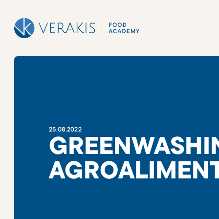
25
.
08
.
2022
GREENWASHI
AGROALIMEN