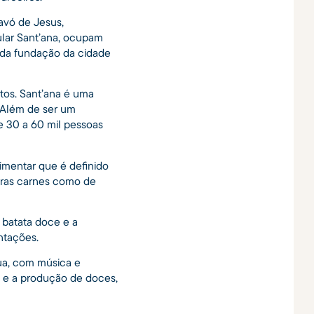
 avó de Jesus,
cular Sant’ana, ocupam
a da fundação da cidade
itos. Sant’ana é uma
. Além de ser um
 30 a 60 mil pessoas
imentar que é definido
utras carnes como de
a batata doce e a
ntações.
rua, com música e
as e a produção de doces,