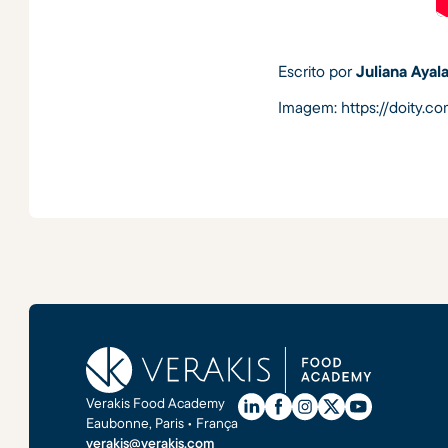
Escrito por
Juliana Ayal
Imagem: https://doity.c
Verakis Food Academy
Eaubonne, Paris • França
verakis@verakis.com