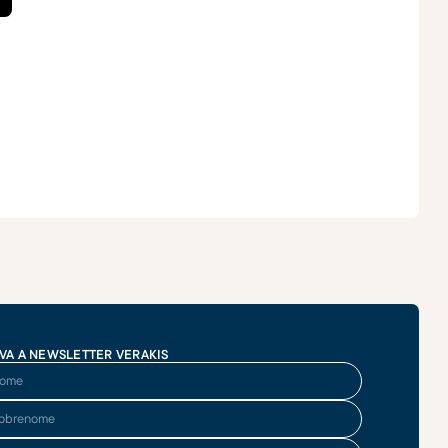
VA A NEWSLETTER VERAKIS
me
brenome
ereço de email