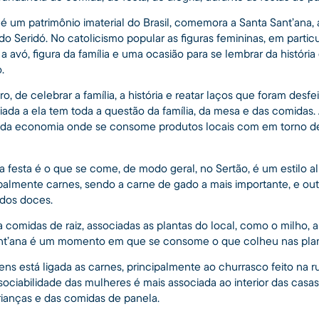
 é um patrimônio imaterial do Brasil, comemora a Santa Sant’ana,
do Seridó. No catolicismo popular as figuras femininas, em parti
a avó, figura da família e uma ocasião para se lembrar da históri
.
 de celebrar a família, a história e reatar laços que foram desfe
iada a ela tem toda a questão da família, da mesa e das comidas
da economia onde se consome produtos locais com em torno de
 festa é o que se come, de modo geral, no Sertão, é um estilo al
ipalmente carnes, sendo a carne de gado a mais importante, e o
 dos doces.
a comidas de raiz, associadas as plantas do local, como o milho, 
ant’ana é um momento em que se consome o que colheu nas pla
ns está ligada as carnes, principalmente ao churrasco feito na 
 sociabilidade das mulheres é mais associada ao interior das cas
ianças e das comidas de panela.