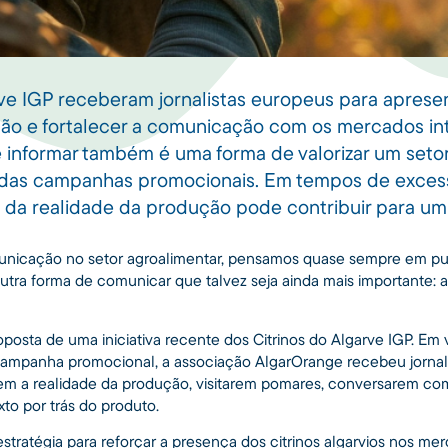
rve IGP receberam jornalistas europeus para aprese
ão e fortalecer a comunicação com os mercados int
ue informar também é uma forma de valorizar um seto
 das campanhas promocionais. Em tempos de exces
as da realidade da produção pode contribuir para u
icação no setor agroalimentar, pensamos quase sempre em pu
utra forma de comunicar que talvez seja ainda mais importante:
posta de uma iniciativa recente dos Citrinos do Algarve IGP. Em
mpanha promocional, a associação AlgarOrange recebeu jornalis
m a realidade da produção, visitarem pomares, conversarem co
o por trás do produto.
stratégia para reforçar a presença dos citrinos algarvios nos m