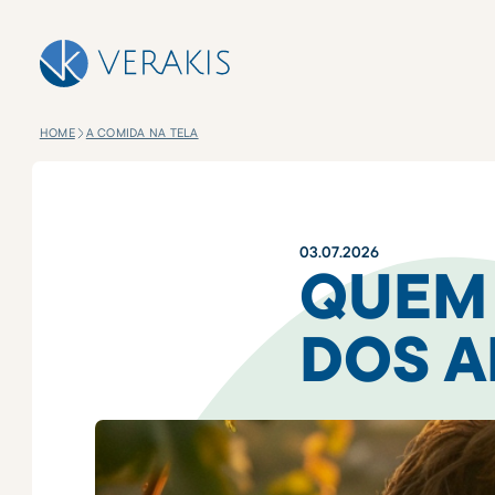
HOME
A COMIDA NA TELA
03
.
07
.
2026
QUEM 
DOS A