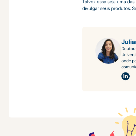
Talvez essa seja uma das l
divulgar seus produtos. S
Juli
Doutora
Universi
onde pe
comunic