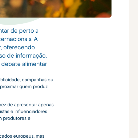
ntar de perto a
ernacionais. A
r, oferecendo
so de informação,
m debate alimentar
blicidade, campanhas ou
 aproximar quem produz
 vez de apresentar apenas
tas e influenciadores
m produtores e
ercados europeus, mas