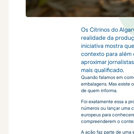
Os Citrinos do Alga
realidade da produç
iniciativa mostra q
contexto para além
aproximar jornalist
mais qualificado.
Quando falamos em comun
embalagens. Mas existe o
de quem informa.
Foi exatamente essa a pro
números ou lançar uma ca
europeus para conhecere
compreenderem o context
A ação faz parte de uma e