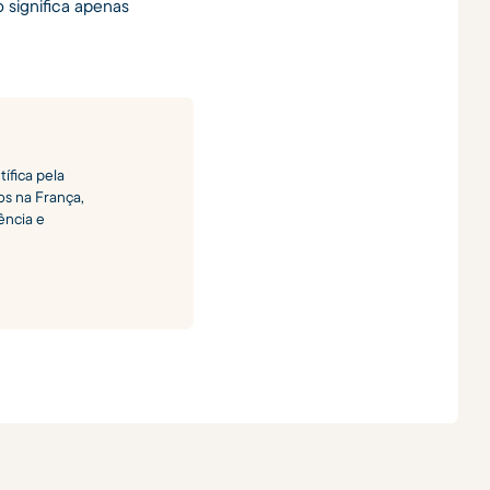
o significa apenas
ífica pela
os na França,
ência e