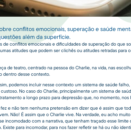
 sobre conflitos emocionais, superação e saúde ment
questões além da superfície.
ais de conflitos emocionais e dificuldades de superação do que s
umas atitudes que podem ser clichês ou atitudes retradas para 
ça de teatro, centrado na pessoa do Charlie, na vida, nas esc
do dentro desse contexto.
 sim, podemos incluir nesse contexto um sistema de saúde falho, 
ser custoso. No caso do Charlie, principalmente um sistema de sa
 tratamento a longo prazo para depressão que, no momento, nos 
 fez e não tem nenhuma pretensão em dizer que é assim que tod
em. Não! É assim que o Charlie vive. Na verdade, eu acho muit
se incomodado com a narrativa, que tenham traçado esse limite de
. Existe para incomodar, para nos fazer refletir se há ou não ident