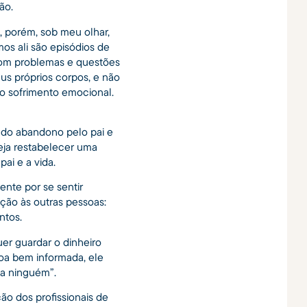
ão.
, porém, sob meu olhar,
s ali são episódios de
r com problemas e questões
us próprios corpos, e não
 o sofrimento emocional.
io do abandono pelo pai e
eja restabelecer uma
ai e a vida.
ente por se sentir
ção às outras pessoas:
ntos.
uer guardar o dinheiro
soa bem informada, ele
va ninguém”.
ão dos profissionais de