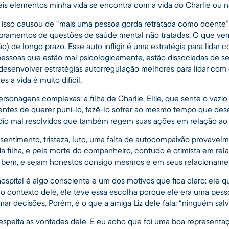
is elementos minha vida se encontra com a vida do Charlie ou n
 isso causou de “mais uma pessoa gorda retratada como doente”
ramentos de questões de saúde mental não tratadas. O que vemo
ão) de longo prazo. Esse auto infligir é uma estratégia para lida
 pessoas que estão mal psicologicamente, estão dissociadas de se
desenvolver estratégias autorregulação melhores para lidar com
s a vida é muito difícil.
personagens complexas: a filha de Charlie, Ellie, que sente o vaz
ntes de querer puni-lo, fazê-lo sofrer ao mesmo tempo que des
ódio mal resolvidos que também regem suas ações em relação ao p
ssentimento, tristeza, luto, uma falta de autocompaixão provavelm
 filha, e pela morte do companheiro, contudo é otimista em rela
m bem, e sejam honestos consigo mesmos e em seus relacioname
 hospital é algo consciente e um dos motivos que fica claro: ele q
 no contexto dele, ele teve essa escolha porque ele era uma pes
mar decisões. Porém, é o que a amiga Liz dele fala: “ninguém sal
espeita as vontades dele. E eu acho que foi uma boa representaç