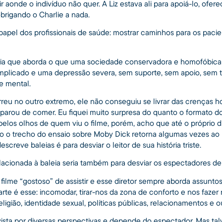
r aonde o indivíduo não quer. A Liz estava ali para apoiá-lo, of
brigando o Charlie a nada.
papel dos profissionais de saúde: mostrar caminhos para os paci
ória que aborda o que uma sociedade conservadora e homofóbica
mplicado e uma depressão severa, sem suporte, sem apoio, sem 
e mental.
reu no outro extremo, ele não conseguiu se livrar das crenças ho
 parou de comer. Eu fiquei muito surpresa do quanto o formato d
pelos olhos de quem viu o filme, porém, acho que até o próprio di
 o trecho do ensaio sobre Moby Dick retorna algumas vezes ao l
screve baleias é para desviar o leitor de sua história triste.
lacionada à baleia seria também para desviar os espectadores de s
filme “gostoso” de assistir e esse diretor sempre aborda assunt
arte é esse: incomodar, tirar-nos da zona de conforto e nos fazer 
igião, identidade sexual, políticas públicas, relacionamentos e ou
ista por diversas perspectivas e depende do espectador. Mas ta