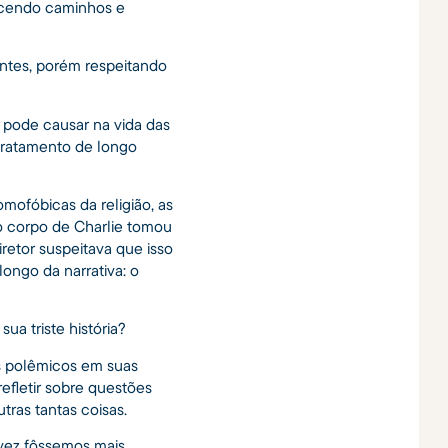
erecendo caminhos e
entes, porém respeitando
 pode causar na vida das
tratamento de longo
mofóbicas da religião, as
o corpo de Charlie tomou
retor suspeitava que isso
ongo da narrativa: o
ua triste história?
os polêmicos em suas
refletir sobre questões
tras tantas coisas.
lvez fôssemos mais