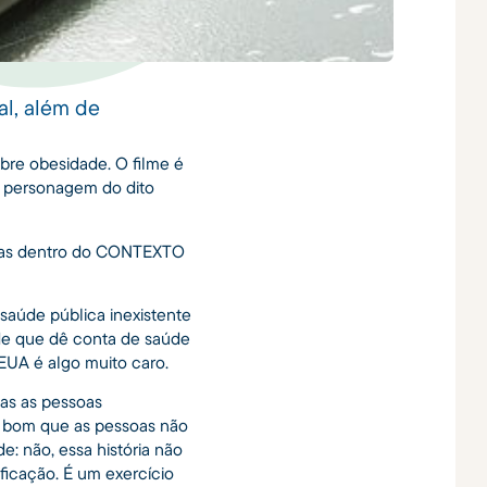
al, além de
obre obesidade. O filme é
o personagem do dito
olhas dentro do CONTEXTO
saúde pública inexistente
úde que dê conta de saúde
EUA é algo muito caro.
as as pessoas
o bom que as pessoas não
: não, essa história não
ificação. É um exercício